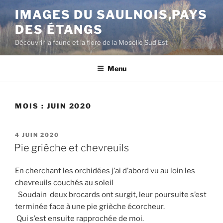
Aller
IMAGES DU SAULNOIS,PAYS
au
DES ÉTANGS
contenu
principal
Découvrir la faune et la flore de la Moselle Sud Est
Menu
MOIS :
JUIN 2020
PUBLIÉ
4 JUIN 2020
LE
Pie grièche et chevreuils
En cherchant les orchidées j’ai d’abord vu au loin les
chevreuils couchés au soleil
Soudain deux brocards ont surgit, leur poursuite s’est
terminée face à une pie grièche écorcheur.
Qui s’est ensuite rapprochée de moi.