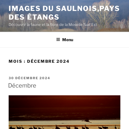
Aller
IMAGES DU SAULNOIS,PAYS
au
DES ÉTANGS
contenu
principal
Découvrir la faune et la flore de la Moselle Sud Est
Menu
MOIS :
DÉCEMBRE 2024
PUBLIÉ
30 DÉCEMBRE 2024
LE
Décembre