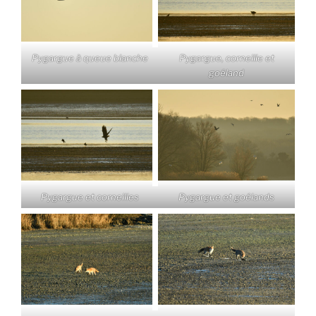
Pygargue à queue blanche
Pygargue, corneille et
goéland
Pygargue et corneilles
Pygargue et goélands