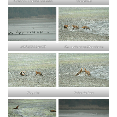
Poisson, dernier sursaut
Goélands
29/12/24 à 8:50
Renarde et prétendants
Dispute
Prise de bec