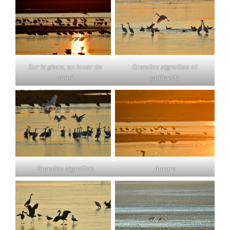
Sur la glace, au lever de
Grandes aigrettes et
soleil
goélands
Grandes aigrettes
Aurore