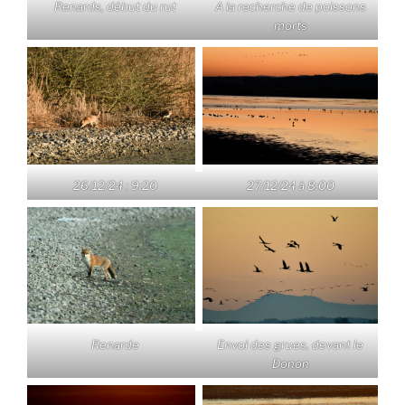
Renards, début du rut
A la recherche de poissons
morts
26/12/24 ; 9:20
27/12/24 à 8:00
Renarde
Envol des grues, devant le
Donon