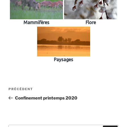
Mammifères
Flore
Paysages
Navigation
Article
PRÉCÉDENT
de
précédent
Confinement printemps 2020
l’article