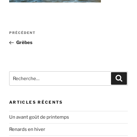
Navigation
Article
PRÉCÉDENT
de
précédent
Grèbes
l’article
Recherche
Recher
pour
:
ARTICLES RÉCENTS
Un avant goût de printemps
Renards en hiver