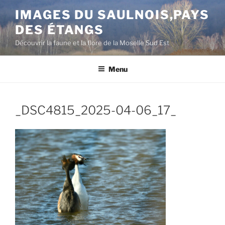
Aller
IMAGES DU SAULNOIS,PAYS
au
DES ÉTANGS
contenu
principal
Découvrir la faune et la flore de la Moselle Sud Est
Menu
_DSC4815_2025-04-06_17_