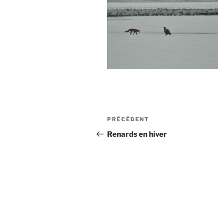
Navigation
Article
PRÉCÉDENT
de
précédent
Renards en hiver
l’article