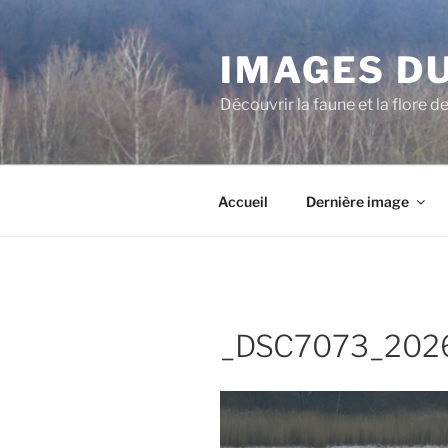
Aller
au
IMAGES DU
contenu
principal
Découvrir la faune et la flore d
Accueil
Dernière image
_DSC7073_2026