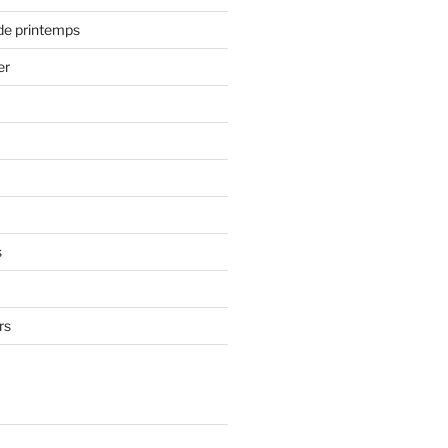
de printemps
er
s
rs
)