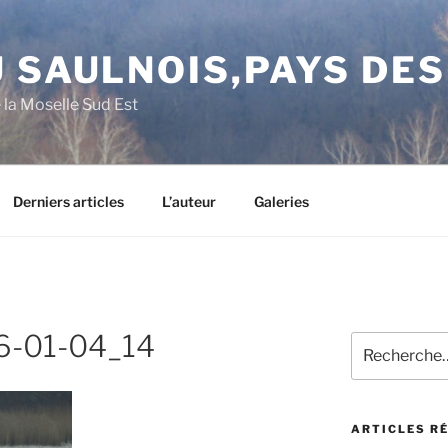
 SAULNOIS,PAYS DE
e la Moselle Sud Est
Derniers articles
L’auteur
Galeries
-01-04_14
Recherche
pour
:
ARTICLES R