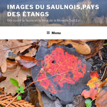
Aller
IMAGES DU SAULNOIS,PAYS
au
DES ÉTANGS
contenu
principal
Découvrir la faune et la flore de la Moselle Sud Est
Menu