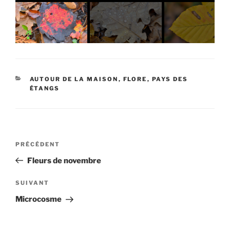
CATÉGORIES
AUTOUR DE LA MAISON
,
FLORE
,
PAYS DES
ÉTANGS
Navigation
Article
PRÉCÉDENT
de
précédent
Fleurs de novembre
l’article
Article
SUIVANT
suivant
Microcosme