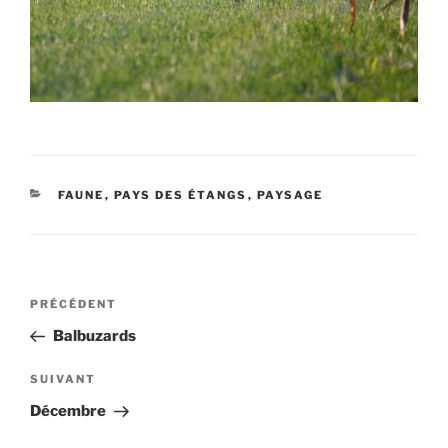
CATÉGORIES
FAUNE
,
PAYS DES ÉTANGS
,
PAYSAGE
Navigation
Article
PRÉCÉDENT
de
précédent
Balbuzards
l’article
Article
SUIVANT
suivant
Décembre