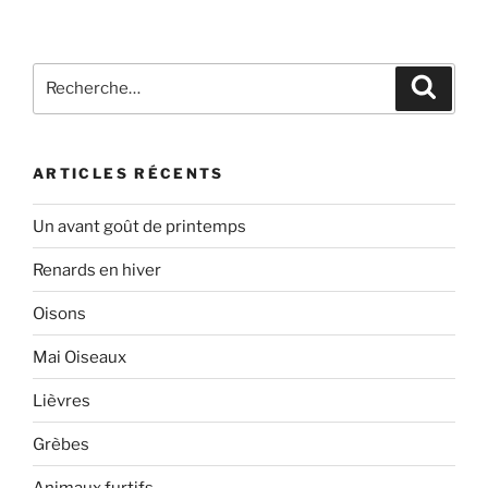
Recherche
Recher
pour
:
ARTICLES RÉCENTS
Un avant goût de printemps
Renards en hiver
Oisons
Mai Oiseaux
Lièvres
Grèbes
Animaux furtifs