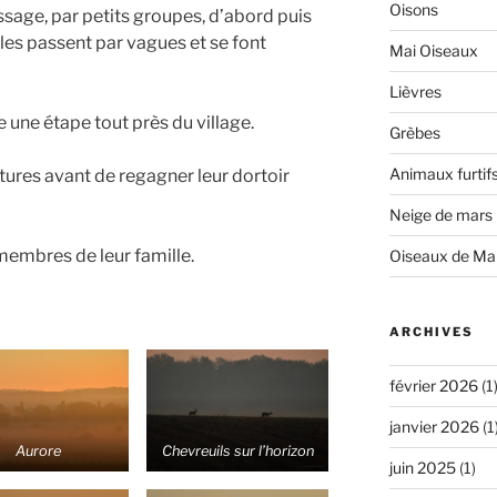
Oisons
sage, par petits groupes, d’abord puis
les passent par vagues et se font
Mai Oiseaux
Lièvres
e une étape tout près du village.
Grèbes
Animaux furtif
tures avant de regagner leur dortoir
Neige de mars
 membres de leur famille.
Oiseaux de Ma
ARCHIVES
février 2026
(1
janvier 2026
(1
Aurore
Chevreuils sur l’horizon
juin 2025
(1)