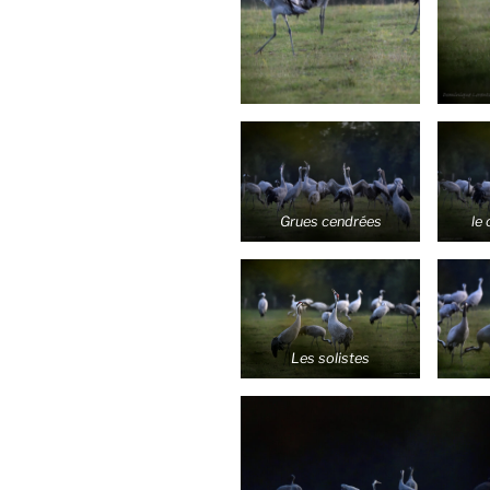
Grues cendrées
le
Les solistes