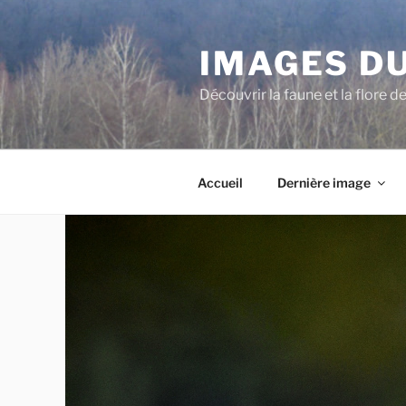
Aller
au
IMAGES DU
contenu
principal
Découvrir la faune et la flore d
Accueil
Dernière image