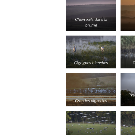
Chevreuils dans la
brume
Cigognes blanches
O
Pre
Grandes aigrettes