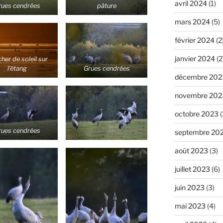
avril 2024
(1)
rues cendrées
pâture
mars 2024
(5)
février 2024
(2
janvier 2024
(2
her de soleil sur
l’étang
Grues cendrées
décembre 202
novembre 202
octobre 2023
(
rues cendrées
septembre 20
août 2023
(3)
juillet 2023
(6)
juin 2023
(3)
mai 2023
(4)