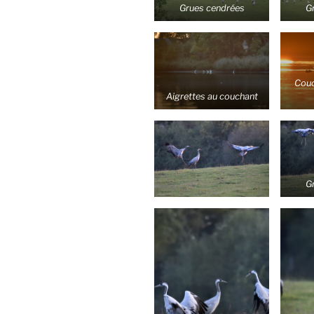
Grues cendrées
G
Couc
Aigrettes au couchant
G