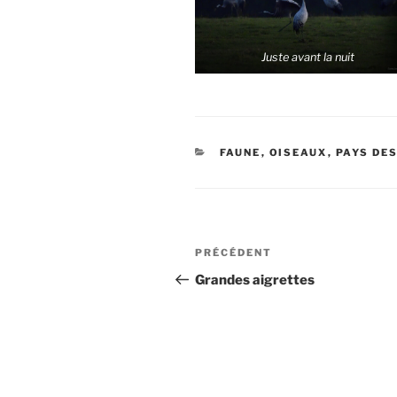
Juste avant la nuit
CATÉGORIES
FAUNE
,
OISEAUX
,
PAYS DE
Navigation
Article
PRÉCÉDENT
de
précédent
Grandes aigrettes
l’article