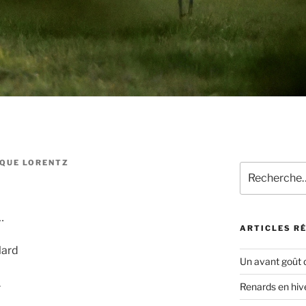
QUE LORENTZ
Recherche
pour
:
…
ARTICLES R
llard
Un avant goût 
.
Renards en hiv