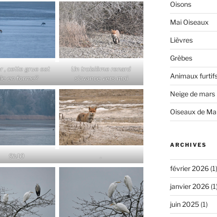
Oisons
Mai Oiseaux
Lièvres
Grèbes
r , cette grue est
Un troisième renard
Animaux furtif
lle en forme?
s’avance vers moi
Neige de mars
Oiseaux de Ma
ARCHIVES
9h10
.
février 2026
(1
janvier 2026
(1
juin 2025
(1)