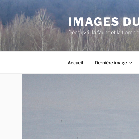
Aller
au
IMAGES DU
contenu
principal
Découvrir la faune et la flore d
Accueil
Dernière image