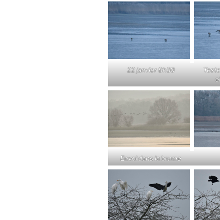
22 janvier 8h30
Teste
e
Envol dans la brume