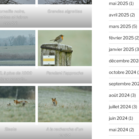
mai 2025
(1)
rneille noire,
Grandes aigrettes
avril 2025
(2)
rettes et héron
cendré
mars 2025
(5)
février 2025
(2
janvier 2025
(3
décembre 202
octobre 2024
(
, à plus de 1000
Pendant l’approche
deux renards…
septembre 20
août 2024
(3)
juillet 2024
(3)
juin 2024
(1)
Sieste
A la recherche d’un
mai 2024
(2)
mulot