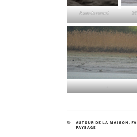
A pas de renard
26
.
CATÉGORIES
AUTOUR DE LA MAISON
,
F
PAYSAGE