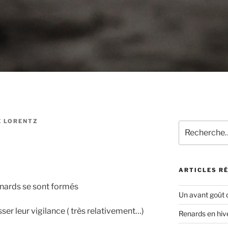
E LORENTZ
Recherche
pour
:
ARTICLES R
enards se sont formés
Un avant goût 
sser leur vigilance ( très relativement…)
Renards en hiv