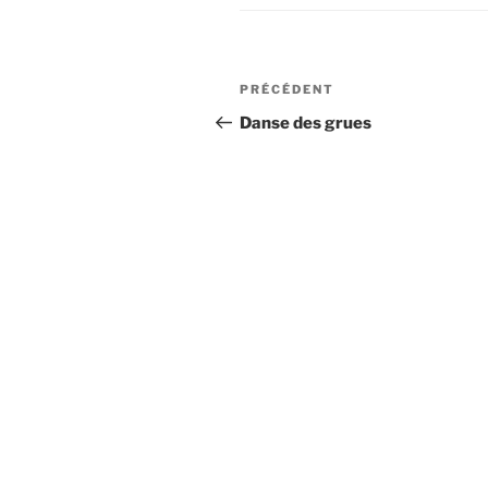
Navigation
Article
PRÉCÉDENT
de
précédent
Danse des grues
l’article