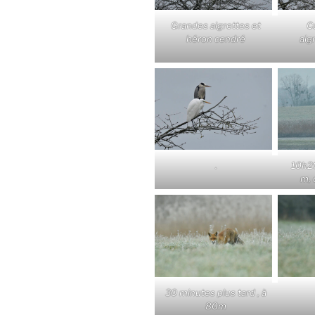
Grandes aigrettes et
Co
héron cendré
aig
.
10h20
m, 
30 minutes plus tard , à
80m