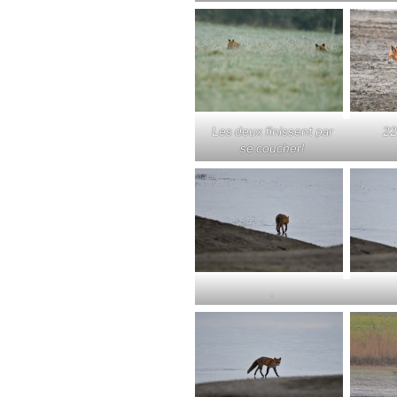
Les deux finissent par
22
se coucher!
.