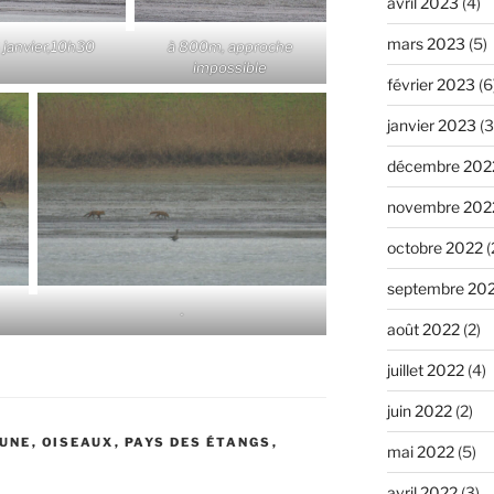
avril 2023
(4)
mars 2023
(5)
 janvier,10h30
à 800m, approche
impossible
février 2023
(6
janvier 2023
(3
décembre 202
novembre 202
octobre 2022
(
septembre 20
.
août 2022
(2)
juillet 2022
(4)
juin 2022
(2)
AUNE
,
OISEAUX
,
PAYS DES ÉTANGS
,
mai 2022
(5)
avril 2022
(3)