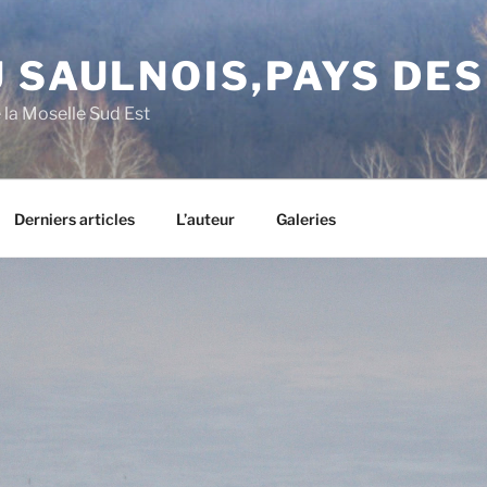
 SAULNOIS,PAYS DE
e la Moselle Sud Est
Derniers articles
L’auteur
Galeries