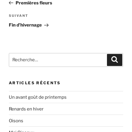
précédent
Premières fleurs
l’article
Article
SUIVANT
suivant
Fin d’hivernage
Recherche
Recher
pour
:
ARTICLES RÉCENTS
Un avant goût de printemps
Renards en hiver
Oisons