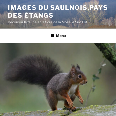
Aller
IMAGES DU SAULNOIS,PAYS
au
DES ÉTANGS
contenu
principal
Découvrir la faune et la flore de la Moselle Sud Est
Menu