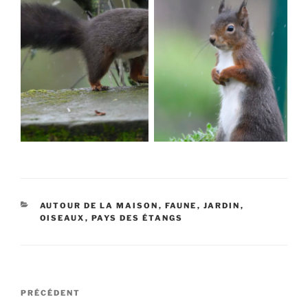
CATÉGORIES
AUTOUR DE LA MAISON
,
FAUNE
,
JARDIN
,
OISEAUX
,
PAYS DES ÉTANGS
Navigation
Article
PRÉCÉDENT
de