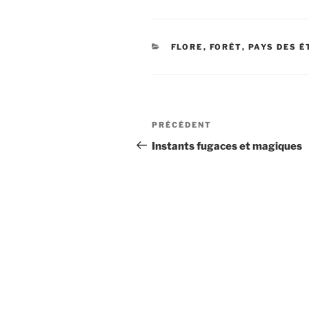
CATÉGORIES
FLORE
,
FORÊT
,
PAYS DES 
Navigation
Article
PRÉCÉDENT
de
précédent
Instants fugaces et magiques
l’article