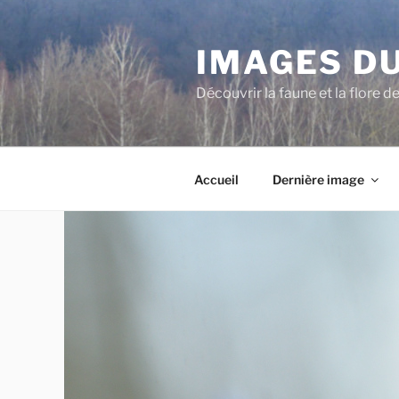
Aller
au
IMAGES DU
contenu
principal
Découvrir la faune et la flore d
Accueil
Dernière image