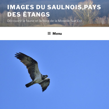
Aller
IMAGES DU SAULNOIS,PAYS
au
DES ÉTANGS
contenu
principal
Découvrir la faune et la flore de la Moselle Sud Est
Menu