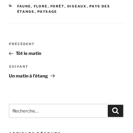
CATÉGORIES
FAUNE
,
FLORE
,
FORÊT
,
OISEAUX
,
PAYS DES
ÉTANGS
,
PAYSAGE
Navigation
Article
PRÉCÉDENT
de
précédent
Tôt le matin
l’article
Article
SUIVANT
suivant
Un matin à l’étang
Recherche
Recher
pour
: