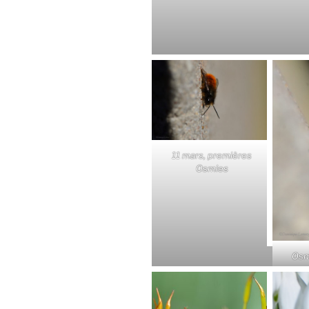
11 mars, premières
Osmies
Osm