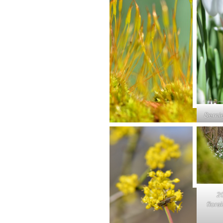
Derni
20
flora