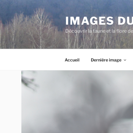
Aller
au
IMAGES DU
contenu
principal
Découvrir la faune et la flore d
Accueil
Dernière image