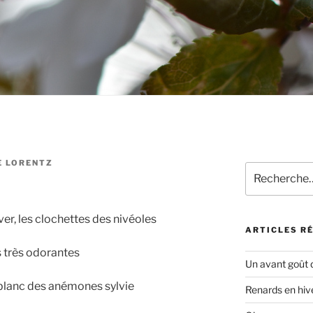
E LORENTZ
Recherche
pour
:
iver, les clochettes des nivéoles
ARTICLES R
es très odorantes
Un avant goût 
 blanc des anémones sylvie
Renards en hiv